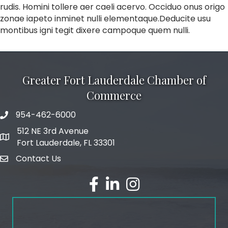
rudis. Homini tollere aer caeli acervo. Occiduo onus origo
zonae iapeto inminet nulli elementaque.Deducite usu
montibus igni tegit dixere campoque quem nulli.
Greater Fort Lauderdale Chamber of
Commerce
954-462-6000
phone number
512 NE 3rd Avenue
map and address
Fort Lauderdale, FL 33301
Contact Us
email
facebook
linked in
Instagram